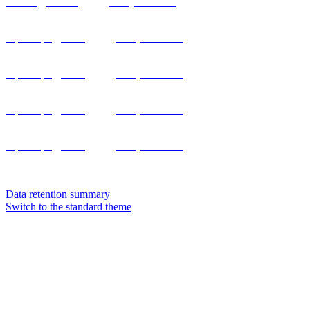
eshutas@mail.ru
, тел.
(3466) 43-05-05
Нефтяное направление:
zapsib.apk@bk.ru
, тел.
(3466) 43-05-05
Экологическое направление:
zapsib.apk@bk.ru
, тел.
(3466) 43-05-05
Общее направление:
zapsib.apk@bk.ru
, тел.
(3466) 43-05-05
Профессиональная переподготовка:
zapsib.apk@bk.ru
, тел.
(3466) 43-05-05
Подписывайтесь на нас в контакте и инстаграмме, чтобы
быть в курсе специальных предложений и акций -
Data retention summary
Switch to the standard theme