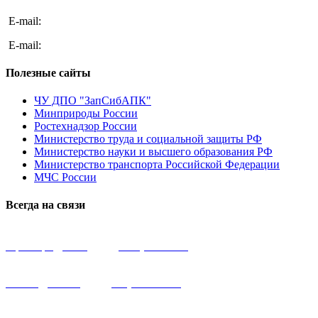
E-mail:
zapsib.apk@bk.ru
E-mail:
eshutas@mail.ru
Полезные сайты
ЧУ ДПО "ЗапСибАПК"
Минприроды России
Ростехнадзор России
Министерство труда и социальной защиты РФ
Министерство науки и высшего образования РФ
Министерство транспорта Российской Федерации
МЧС России
Всегда на связи
Директор:
zapsib.apk@bk.ru
, тел.
(3466) 43-05-05
Всегда на связи:
eshutas@mail.ru
, тел.
(902) 853-35-45
Транспортное направление: