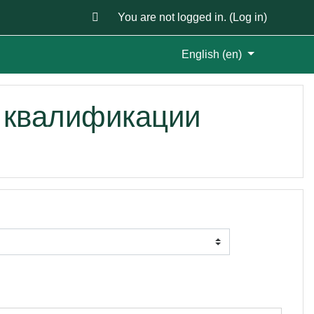
You are not logged in. (
Log in
)
English ‎(en)‎
 квалификации